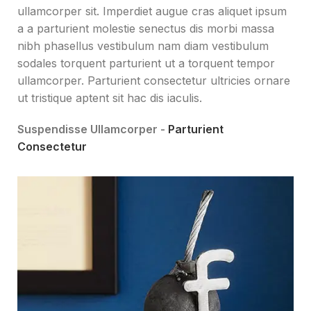
ullamcorper sit. Imperdiet augue cras aliquet ipsum
a a parturient molestie senectus dis morbi massa
nibh phasellus vestibulum nam diam vestibulum
sodales torquent parturient ut a torquent tempor
ullamcorper. Parturient consectetur ultricies ornare
ut tristique aptent sit hac dis iaculis.
Suspendisse Ullamcorper -
Parturient
Consectetur