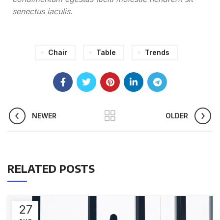
senectus iaculis.
Chair
Table
Trends
NEWER
OLDER
RELATED POSTS
27