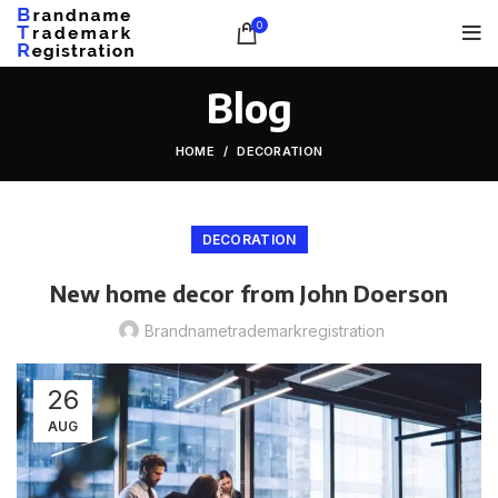
0
Blog
HOME
DECORATION
DECORATION
New home decor from John Doerson
Brandnametrademarkregistration
26
AUG